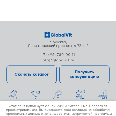
г. Москва,
Ленинградский проспект, д. 72, к. 2
+7 (495) 780-00-11
info@globalvit.ru
Получить
Скачать каталог
консультацию
Этот сайт использует файлы куки и метаданные. Продолжая
© 1996-2026 GlobalVit.
просматривать его, Вы выражаете свое согласие на обработку
Сайт разработан при поддержке Megagroup и GlobalVit.
персональных данных с использованием метрической программы