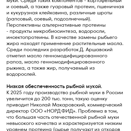
муки. Среди таких компонентов - картофельный
и соевый, а также гуаровый протеин, пшеничная
и кукурузная клейковина, различные шроты
(рапсовый, соевый, подсолнечный).
Перспективны альтернативные протеины
- продукты микробиосинтеза, водоросли,
инсектопротеины. В качестве замены рыбьего
жира находят применение растительные масла.
Среди последних разработок Д. Аршавский
отметил масло генномодифицированного
рапса, масло генномодифицированного
рыжика, а также жир, получаемый из
водорослей.
Низкая обеспеченность рыбной мукой.
К 2025 году производство рыбной муки в России
увеличится до 200 тыс. тонн, такую оценку
приводит Николай Макаровский, коммерческий
директор ООО «НОРД ФИД». Проблема в том,
что большая часть отечественной рыбной муки
невысокого качества и характеризуется низким
уровнем протеина (сырье получают из отходов