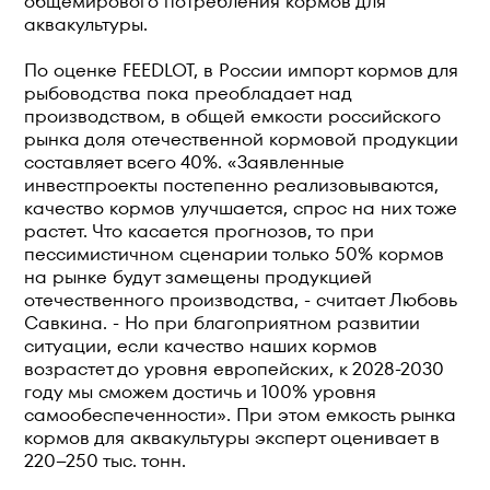
общемирового потребления кормов для
аквакультуры.
По оценке FEEDLOT, в России импорт кормов для
рыбоводства пока преобладает над
производством, в общей емкости российского
рынка доля отечественной кормовой продукции
составляет всего 40%. «Заявленные
инвестпроекты постепенно реализовываются,
качество кормов улучшается, спрос на них тоже
растет. Что касается прогнозов, то при
пессимистичном сценарии только 50% кормов
на рынке будут замещены продукцией
отечественного производства, - считает Любовь
Савкина. - Но при благоприятном развитии
ситуации, если качество наших кормов
возрастет до уровня европейских, к 2028-2030
году мы сможем достичь и 100% уровня
самообеспеченности». При этом емкость рынка
кормов для аквакультуры эксперт оценивает в
220–250 тыс. тонн.